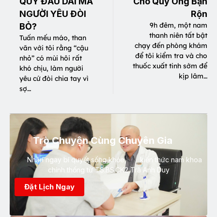
QUY ĐẦU DÀI MÀ
Cho Quý Ông Bận
NGƯỜI YÊU ĐÒI
Rộn
9h đêm, một nam
BỎ?
thanh niên tất bật
Tuấn mếu máo, than
chạy đến phòng khám
vãn với tôi rằng “cậu
để tôi kiểm tra và cho
nhỏ” có mùi hôi rất
thuốc xuất tinh sớm để
khó chịu, làm người
kịp lâm…
yêu cứ đòi chia tay vì
sợ…
Trò Chuyện Cùng Chuyên Gia
Nhận ngay bí quyết sống khỏe, kiến thức nam khoa
chính thống từ TS.BS.CK2 Trà Anh Duy
Đặt Lịch Ngay