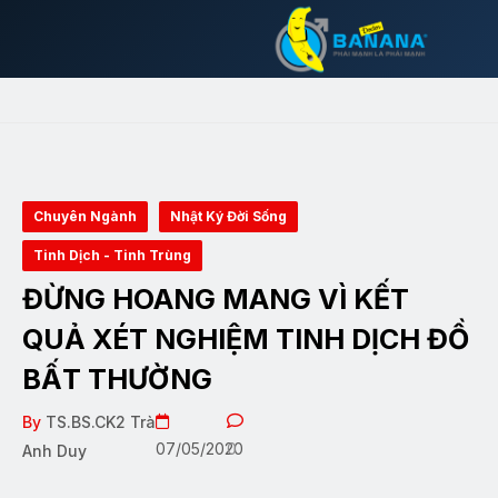
Chuyên Ngành
Nhật Ký Đời Sống
Tinh Dịch - Tinh Trùng
ĐỪNG HOANG MANG VÌ KẾT
QUẢ XÉT NGHIỆM TINH DỊCH ĐỒ
BẤT THƯỜNG
By
TS.BS.CK2 Trà
07/05/2020
0
Anh Duy