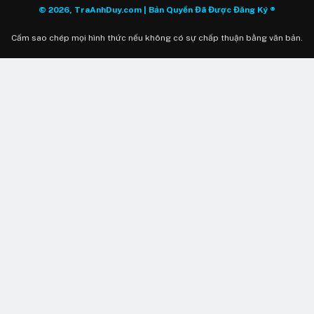
© 2026, TraAnhDuy.com | Bản Quyền Đã Được Đăng Ký ®
Cấm sao chép mọi hình thức nếu không có sự chấp thuận bằng văn bản.