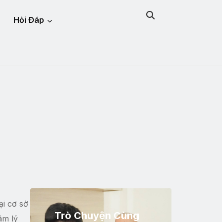
Hỏi Đáp
ại cơ sở
Trò Chuyện Cùng
âm lý