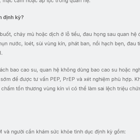
âu, mặc cảm hoặc áp lực trong quan hệ.
h định kỳ?
buốt, chảy mủ hoặc dịch ở lỗ tiểu, đau họng sau quan hệ
ụn nước, loét, sùi vùng kín, phát ban, nổi hạch bẹn, đau t
.
rách bao cao su, quan hệ không dùng bao cao su hoặc ngh
tế sớm để được tư vấn PEP, PrEP và xét nghiệm phù hợp. K
 chấm tổn thương vùng kín vì có thể làm sai lệch triệu chứ
 và người cần khám sức khỏe tình dục định kỳ gồm: