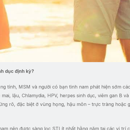
nh dục định kỳ?
ng tính, MSM và người có bạn tình nam phát hiện sớm cá
 mai, lậu, Chlamydia, HPV, herpes sinh dục, viêm gan B và
ứng rõ, đặc biệt ở vùng họng, hậu môn – trực tràng hoặc g
am nên được sàng lọc STI ít nhất hằng năm tại các vị trí c