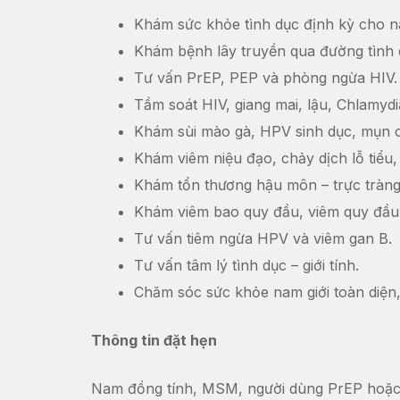
Khám sức khỏe tình dục định kỳ cho na
Khám bệnh lây truyền qua đường tình 
Tư vấn PrEP, PEP và phòng ngừa HIV.
Tầm soát HIV, giang mai, lậu, Chlamydi
Khám sùi mào gà, HPV sinh dục, mụn c
Khám viêm niệu đạo, chảy dịch lỗ tiểu, 
Khám tổn thương hậu môn – trực tràng 
Khám viêm bao quy đầu, viêm quy đầu,
Tư vấn tiêm ngừa HPV và viêm gan B.
Tư vấn tâm lý tình dục – giới tính.
Chăm sóc sức khỏe nam giới toàn diện, c
Thông tin đặt hẹn
Nam đồng tính, MSM, người dùng PrEP hoặc 