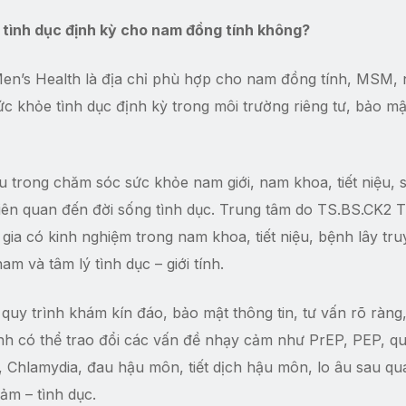
tình dục định kỳ cho nam đồng tính không?
n’s Health là địa chỉ phù hợp cho nam đồng tính, MSM, 
c khỏe tình dục định kỳ trong môi trường riêng tư, bảo mậ
 trong chăm sóc sức khỏe nam giới, nam khoa, tiết niệu, 
 liên quan đến đời sống tình dục. Trung tâm do TS.BS.CK2 
gia có kinh nghiệm trong nam khoa, tiết niệu, bệnh lây tr
m và tâm lý tình dục – giới tính.
uy trình khám kín đáo, bảo mật thông tin, tư vấn rõ ràng,
nh có thể trao đổi các vấn đề nhạy cảm như PrEP, PEP, q
, Chlamydia, đau hậu môn, tiết dịch hậu môn, lo âu sau qu
ảm – tình dục.