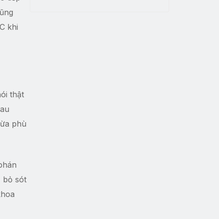
cũng
C khi
i thật
sau
ngừa phù
 phán
, bỏ sót
khoa