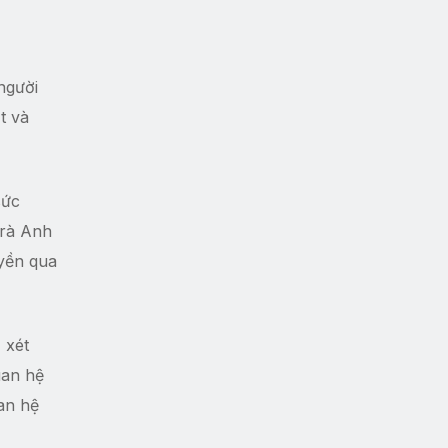
người
t và
sức
Trà Anh
uyền qua
 xét
uan hệ
an hệ