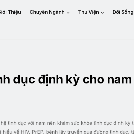
iới Thiệu
Chuyên Ngành
Thư Viện
Đời Sống
nh dục định kỳ cho nam
ệ tình dục với nam nên khám sức khỏe tình dục định kỳ t
ĩ hiểu về HIV, PrEP, bệnh lây truyền qua đường tình dục, t