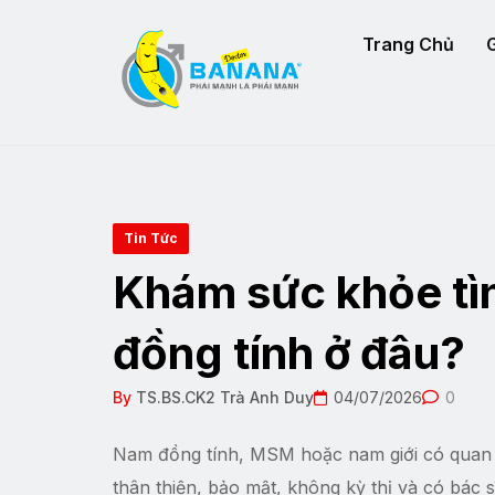
Trang Chủ
G
Tin Tức
Khám sức khỏe tì
đồng tính ở đâu?
By
TS.BS.CK2 Trà Anh Duy
04/07/2026
0
Nam đồng tính, MSM hoặc nam giới có quan h
thân thiện, bảo mật, không kỳ thị và có bác s