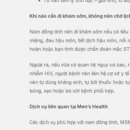
Tư vấn tâm lý tình dục – giới tính, lo 
Khi nào cần đi khám sớm, không nên chờ lịc
Nam đồng tính nên đi khám sớm nếu có tiểu 
miệng, đau hậu môn, tiết dịch hậu môn, nổi m
hoàn hoặc bạn tình được chẩn đoán mắc STI
Ngoài ra, nếu vừa có quan hệ nguy cơ cao, 
nhiễm HIV, người bệnh nên liên hệ cơ sở y 
nên tự dùng kháng sinh, tự bôi thuốc hoặc tự
bỏng, sẹo hoặc bỏ sót bệnh phối hợp.
Dịch vụ liên quan tại Men’s Health
Các dịch vụ phù hợp với nam đồng tính, MSM