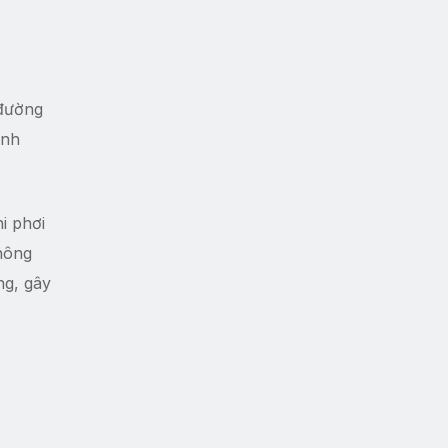
 đường
inh
i phơi
hông
ng, gây