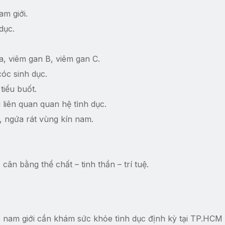
m giới.
dục.
a, viêm gan B, viêm gan C.
óc sinh dục.
tiểu buốt.
liên quan quan hệ tình dục.
 ngứa rát vùng kín nam.
ân bằng thể chất – tinh thần – trí tuệ.
nam giới cần khám sức khỏe tình dục định kỳ tại TP.HCM 