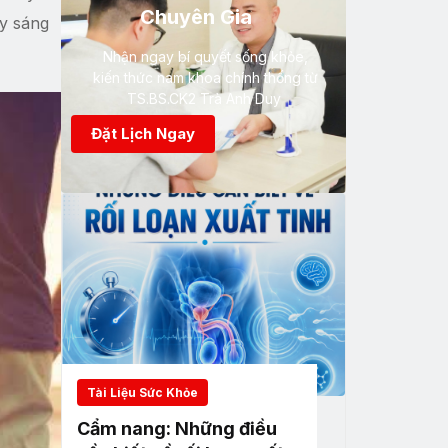
Chuyên Gia
uy sáng
Nhận ngay bí quyết sống khỏe,
kiến thức nam khoa chính thống từ
TS.BS.CK2 Trà Anh Duy
Đặt Lịch Ngay
Tài Liệu Sức Khỏe
Cẩm nang: Những điều