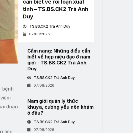
cần biết về rối loạn xuất
tinh – TS.BS.CK2 Trà Anh
Duy
TS.BS.CK2 Trà Anh Duy
07/08/2026
Cẩm nang: Những điều cần
biết về hẹp niệu đạo ở nam
giới – TS.BS.CK2 Trà Anh
Duy
TS.BS.CK2 Trà Anh Duy
07/08/2026
c bệnh
 viêm
Nam giới quản lý thức
iai đoạn
khuya, cương yếu nên khám
ở đâu?
TS.BS.CK2 Trà Anh Duy
07/08/2026
ó tiếp