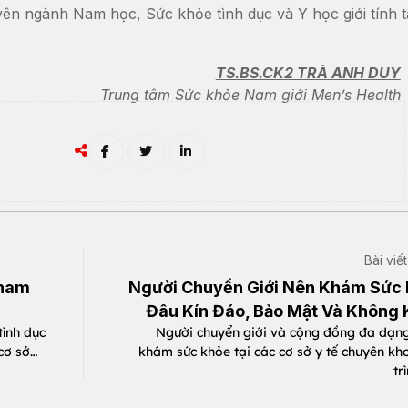
ên ngành Nam học, Sức khỏe tình dục và Y học giới tính tạ
TS.BS.CK2 TRÀ ANH DUY
Trung tâm Sức khỏe Nam giới Men’s Health
Bài viế
 nam
Người Chuyển Giới Nên Khám Sức
Đâu Kín Đáo, Bảo Mật Và Không 
ình dục
Người chuyển giới và cộng đồng đa dạng
cơ sở…
khám sức khỏe tại các cơ sở y tế chuyên kh
tr