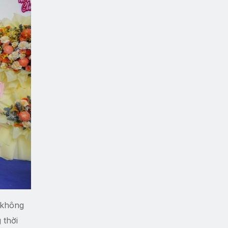
 không
 thời