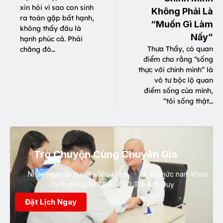
xin hỏi vì sao con sinh
Không Phải Là
ra toàn gặp bất hạnh,
“Muốn Gì Làm
không thấy đâu là
Nấy”
hạnh phúc cả. Phải
Thưa Thầy, có quan
chăng đó…
điểm cho rằng “sống
thực với chính mình” là
vô tư bộc lộ quan
điểm sống của mình,
“tôi sống thật…
Trò Chuyện Cùng Chuyên Gia
Nhận ngay bí quyết sống khỏe, kiến thức nam khoa
chính thống từ TS.BS.CK2 Trà Anh Duy
Đặt Lịch Ngay