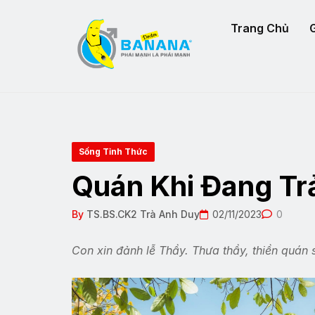
Trang Chủ
G
Sống Tỉnh Thức
Quán Khi Đang Tr
By
TS.BS.CK2 Trà Anh Duy
02/11/2023
0
Con xin đảnh lễ Thầy. Thưa thầy, thiền quán 