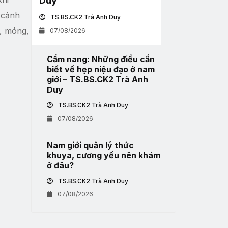
Duy
ì cảnh
TS.BS.CK2 Trà Anh Duy
g, móng,
07/08/2026
Cẩm nang: Những điều cần
biết về hẹp niệu đạo ở nam
giới – TS.BS.CK2 Trà Anh
Duy
TS.BS.CK2 Trà Anh Duy
07/08/2026
Nam giới quản lý thức
khuya, cương yếu nên khám
ở đâu?
TS.BS.CK2 Trà Anh Duy
07/08/2026