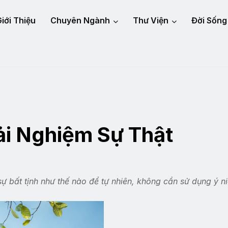
iới Thiệu
Chuyên Ngành
Thư Viện
Đời Sống
ải Nghiệm Sự Thật
sự bất tịnh như thế nào để tự nhiên, không cần sử dụng ý n