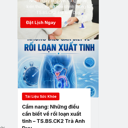
Nhận ngay bí quyết sống khỏe,
kiến thức nam khoa chính thống từ
TS.BS.CK2 Trà Anh Duy
Đặt Lịch Ngay
Tài Liệu Sức Khỏe
Cẩm nang: Những điều
cần biết về rối loạn xuất
tinh – TS.BS.CK2 Trà Anh
khi