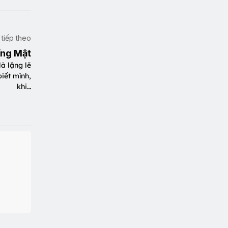
t tiếp theo
Ứng Mật
là lặng lẽ
biết mình,
khi…