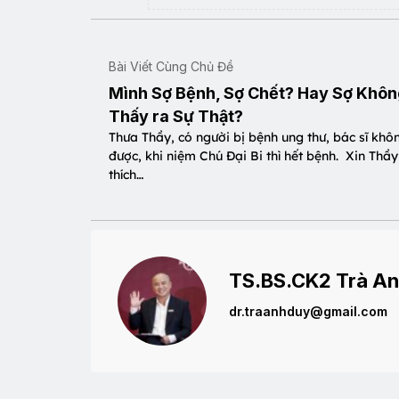
Bài Viết Cùng Chủ Đề
Mình Sợ Bệnh, Sợ Chết? Hay Sợ Khô
Thấy ra Sự Thật?
Thưa Thầy, có người bị bệnh ung thư, bác sĩ khô
được, khi niệm Chú Đại Bi thì hết bệnh. Xin Thầy
thích…
TS.BS.CK2 Trà An
dr.traanhduy@gmail.com