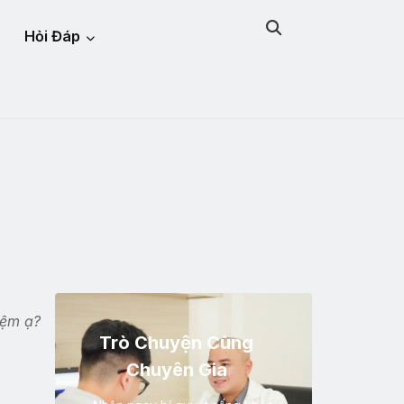
Hỏi Đáp
iệm ạ?
Trò Chuyện Cùng
Chuyên Gia