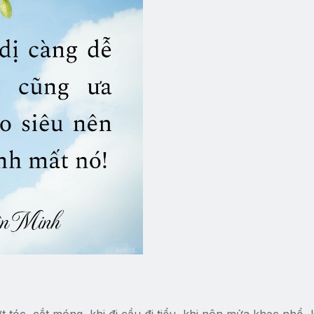
t tóc, cắt móng, khi đi cầu đi tiểu, khi nôn mửa khạc nhổ, 