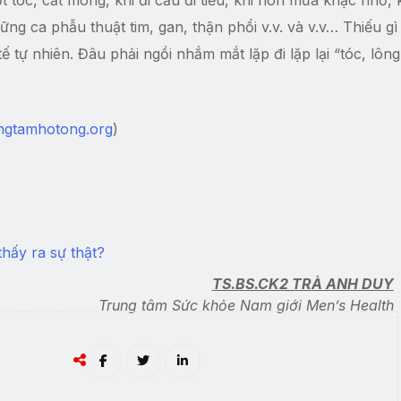
ững ca phẫu thuật tim, gan, thận phổi v.v. và v.v… Thiếu g
ế tự nhiên. Đâu phải ngồi nhắm mắt lặp đi lặp lại “tóc, lôn
ngtamhotong.org
)
hấy ra sự thật?
TS.BS.CK2 TRÀ ANH DUY
Trung tâm Sức khỏe Nam giới Men’s Health