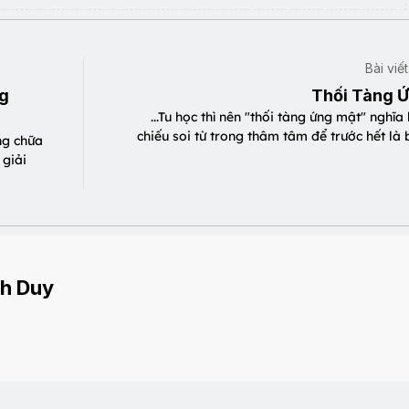
Bài viế
ng
Thối Tàng 
...Tu học thì nên "thối tàng ứng mật" nghĩa 
chiếu soi từ trong thâm tâm để trước hết là 
ng chữa
 giải
h Duy