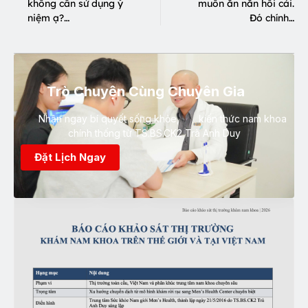
không cần sử dụng ý
muốn ăn năn hối cải.
niệm ạ?…
Đó chính…
Trò Chuyện Cùng Chuyên Gia
Nhận ngay bí quyết sống khỏe, kiến thức nam khoa
chính thống từ TS.BS.CK2 Trà Anh Duy
Đặt Lịch Ngay