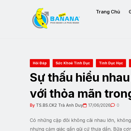
Trang Chủ
G
Hỏi Đáp
Sức Khoẻ Tình Dục
Tình Dục Học
Sự thấu hiểu nhau
với thỏa mãn tron
By
TS.BS.CK2 Trà Anh Duy
17/06/2026
0
Có những cặp đôi không cãi nhau lớn, không 
nhưng cảm giác gần gũi cứ thưa dần. Bữa cơm