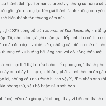
o âu thành tích (performance anxiety), nhưng sợ nói ra sẽ 
thiếu gần gũi, nhưng lại diễn giải thành “anh không còn yêu 
ó thể biến thành tổn thương cảm xúc.
g sự (2021) công bố trên
Journal of Sex Research
, khi tổn
ặp đôi, nhóm tác giả ghi nhận giao tiếp tình dục có liên qu
ỏa mãn tình dục. Nói dễ hiểu, những cặp đôi có thể nói ch
 thường có xu hướng hài lòng hơn với đời sống thân mật.
phải nói mọi thứ thật nhiều hoặc biến phòng ngủ thành phò
 này anh thấy hơi áp lực, không phải vì anh hết muốn gầ
ợc lại, những câu như “Anh bị sao vậy?”, “Em chán anh rồi
 kia phòng thủ, xấu hổ hoặc né tránh hơn.
như một việc cần giải quyết chung, thay vì biến nó thành c