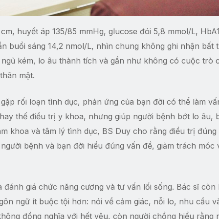
cm, huyết áp 135/85 mmHg, glucose đói 5,8 mmol/L, HbA
phần buổi sáng 14,2 nmol/L, nhìn chung không ghi nhận bất
c, ngủ kém, lo âu thành tích và gần như không có cuộc trò
thân mật.
ặp rối loạn tình dục, phản ứng của bạn đời có thể làm vấ
ay thế điều trị y khoa, nhưng giúp người bệnh bớt lo âu, 
nam khoa và tâm lý tình dục, BS Duy cho rằng điều trị đún
p người bệnh và bạn đời hiểu đúng vấn đề, giảm trách móc
à đánh giá chức năng cương và tư vấn lối sống. Bác sĩ còn
ôn ngữ ít buộc tội hơn: nói về cảm giác, nỗi lo, nhu cầu v
 không đồng nghĩa với hết yêu, còn người chồng hiểu rằng 