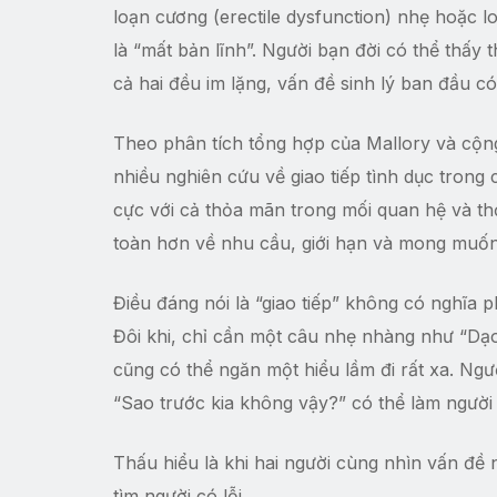
loạn cương (erectile dysfunction) nhẹ hoặc l
là “mất bản lĩnh”. Người bạn đời có thể thấy 
cả hai đều im lặng, vấn đề sinh lý ban đầu c
Theo phân tích tổng hợp của Mallory và cộn
nhiều nghiên cứu về giao tiếp tình dục trong c
cực với cả thỏa mãn trong mối quan hệ và th
toàn hơn về nhu cầu, giới hạn và mong muốn
Điều đáng nói là “giao tiếp” không có nghĩa 
Đôi khi, chỉ cần một câu nhẹ nhàng như “Dạo
cũng có thể ngăn một hiểu lầm đi rất xa. Ngư
“Sao trước kia không vậy?” có thể làm người
Thấu hiểu là khi hai người cùng nhìn vấn đề 
tìm người có lỗi.