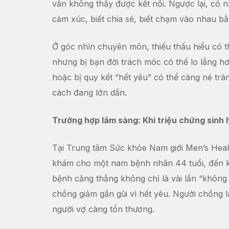
vẫn không thấy được kết nối. Ngược lại, có n
cảm xúc, biết chia sẻ, biết chạm vào nhau b
Ở góc nhìn chuyên môn, thiếu thấu hiểu có th
nhưng bị bạn đời trách móc có thể lo lắng 
hoặc bị quy kết “hết yêu” có thể càng né trá
cách đang lớn dần.
Trường hợp lâm sàng: Khi triệu chứng sinh 
Tại Trung tâm Sức khỏe Nam giới Men’s Heal
khám cho một nam bệnh nhân 44 tuổi, đến kh
bệnh căng thẳng không chỉ là vài lần “không
chồng giảm gần gũi vì hết yêu. Người chồng l
người vợ càng tổn thương.