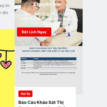
Chuyên Gia
 sự im
h lớn
Nhận ngay bí quyết sống khỏe,
kiến thức nam khoa chính thống từ
TS.BS.CK2 Trà Anh Duy
Đặt Lịch Ngay
Nội Bộ
Báo Cáo Khảo Sát Thị