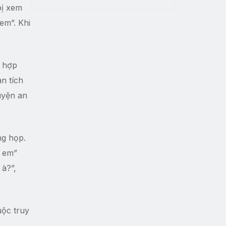
bị xem
em”. Khi
g hợp
an tích
uyện an
ng họp.
n em”
 à?”,
uộc truy