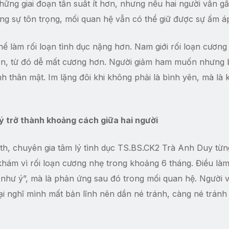
hững giai đoạn tần suất ít hơn, nhưng nếu hai người vẫn gầ
ằng sự tôn trọng, mối quan hệ vẫn có thể giữ được sự ấm á
ể làm rối loạn tình dục nặng hơn. Nam giới rối loạn cương
hơn, từ đó dễ mất cương hơn. Người giảm ham muốn nhưng 
nh thân mật. Im lặng đôi khi không phải là bình yên, mà là
lý trở thành khoảng cách giữa hai người
th, chuyên gia tâm lý tình dục TS.BS.CK2 Trà Anh Duy từ
ám vì rối loạn cương nhẹ trong khoảng 6 tháng. Điều làm
 như ý”, mà là phản ứng sau đó trong mối quan hệ. Người 
ại nghĩ mình mất bản lĩnh nên dần né tránh, càng né tránh 