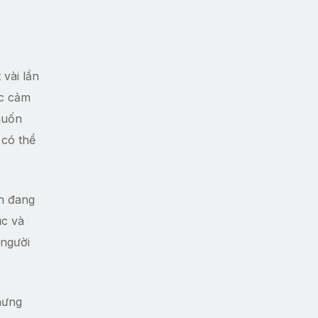
vài lần
ặc cảm
muốn
 có thể
nh đang
ục và
 người
hưng