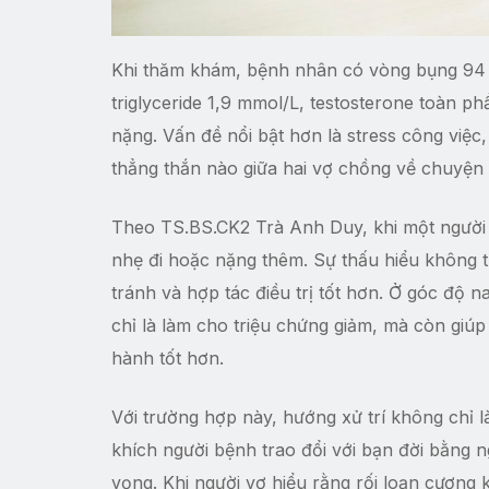
Khi thăm khám, bệnh nhân có vòng bụng 94 
triglyceride 1,9 mmol/L, testosterone toàn 
nặng. Vấn đề nổi bật hơn là stress công việ
thẳng thắn nào giữa hai vợ chồng về chuyện 
Theo TS.BS.CK2 Trà Anh Duy, khi một người g
nhẹ đi hoặc nặng thêm. Sự thấu hiểu không th
tránh và hợp tác điều trị tốt hơn. Ở góc độ 
chỉ là làm cho triệu chứng giảm, mà còn giú
hành tốt hơn.
Với trường hợp này, hướng xử trí không chỉ l
khích người bệnh trao đổi với bạn đời bằng ng
vọng. Khi người vợ hiểu rằng rối loạn cương