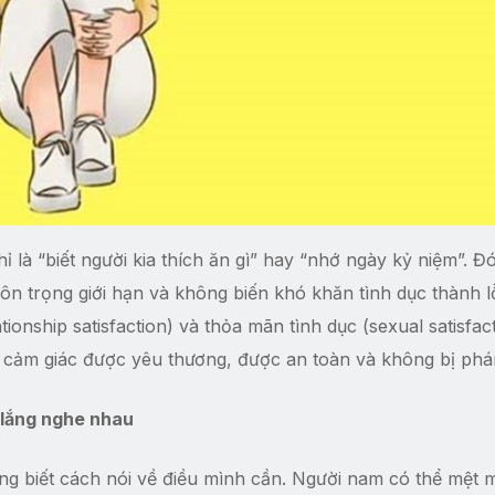
ỉ là “biết người kia thích ăn gì” hay “nhớ ngày kỷ niệm”. Đ
ôn trọng giới hạn và không biến khó khăn tình dục thành l
onship satisfaction) và thỏa mãn tình dục (sexual satisfac
 cảm giác được yêu thương, được an toàn và không bị phán
t lắng nghe nhau
g biết cách nói về điều mình cần. Người nam có thể mệt mỏ