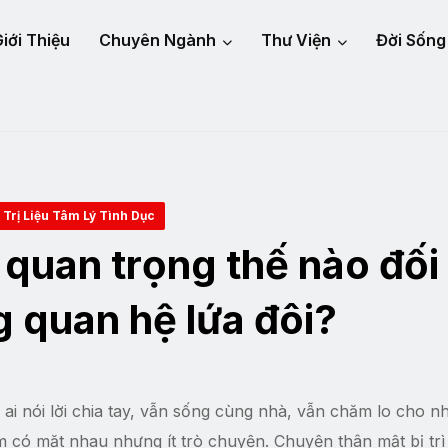
iới Thiệu
Chuyên Ngành
Thư Viện
Đời Sống
Trị Liệu Tâm Lý Tình Dục
 quan trọng thế nào đối
g quan hệ lứa đôi?
ai nói lời chia tay, vẫn sống cùng nhà, vẫn chăm lo cho n
 có mặt nhau nhưng ít trò chuyện. Chuyện thân mật bị tr