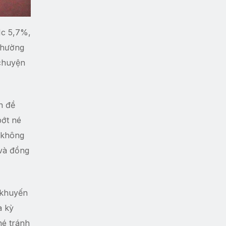
1c 5,7%,
 thường
 chuyện
n đề
bớt né
g không
 và đồng
 khuyến
à kỳ
né tránh