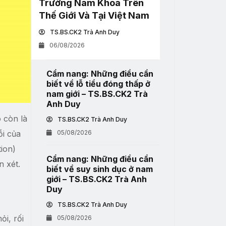
Trường Nam Khoa Trên
Thế Giới Và Tại Việt Nam
TS.BS.CK2 Trà Anh Duy
06/08/2026
Cẩm nang: Những điều cần
biết về lỗ tiểu đóng thấp ở
nam giới – TS.BS.CK2 Trà
Anh Duy
ó còn là
TS.BS.CK2 Trà Anh Duy
ỗi của
05/08/2026
tion)
Cẩm nang: Những điều cần
 xét.
biết về suy sinh dục ở nam
giới – TS.BS.CK2 Trà Anh
Duy
TS.BS.CK2 Trà Anh Duy
i, rối
05/08/2026