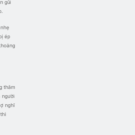
n gũi
p.
 nhẹ
bị ép
 khoảng
ng thăm
 người
vợ nghĩ
thì