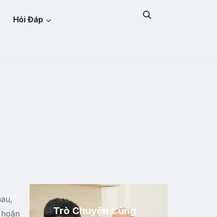
Hỏi Đáp
hau,
Trò Chuyện Cùng
ì hoãn