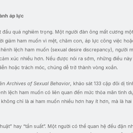
hành áp lực
ắt đầu quá nghiêm trọng. Một người đàn ông mất cương một 
gười giảm ham muốn vì mệt, chăm con, áp lực công việc ho
chênh lệch ham muốn (sexual desire discrepancy), người 
và cảm xúc nhiều hơn. Nếu được nói ra sớm, những điều này
diễn hoặc trách móc, chúng dễ trở thành vòng xoắn.
rên
Archives of Sexual Behavior
, khảo sát 133 cặp đôi dị tí
hênh lệch ham muốn có liên quan đến mức thỏa mãn tình d
không chỉ là ai ham muốn nhiều hơn hay ít hơn, mà là hai
huật” hay “tần suất”. Một người có thể quan hệ đều đặn n