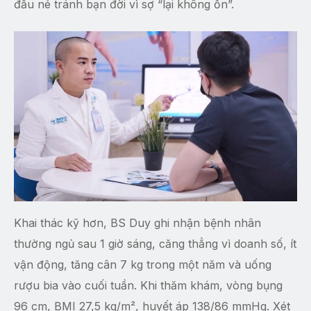
đầu né tránh bạn đời vì sợ “lại không ổn”.
Khai thác kỹ hơn, BS Duy ghi nhận bệnh nhân
thường ngủ sau 1 giờ sáng, căng thẳng vì doanh số, ít
vận động, tăng cân 7 kg trong một năm và uống
rượu bia vào cuối tuần. Khi thăm khám, vòng bụng
96 cm, BMI 27,5 kg/m², huyết áp 138/86 mmHg. Xét