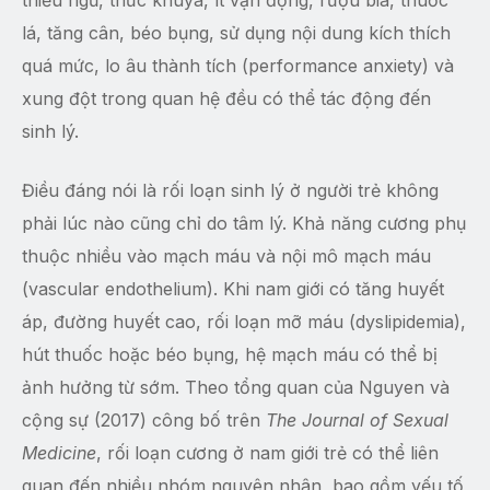
thiếu ngủ, thức khuya, ít vận động, rượu bia, thuốc
lá, tăng cân, béo bụng, sử dụng nội dung kích thích
quá mức, lo âu thành tích (performance anxiety) và
xung đột trong quan hệ đều có thể tác động đến
sinh lý.
Điều đáng nói là rối loạn sinh lý ở người trẻ không
phải lúc nào cũng chỉ do tâm lý. Khả năng cương phụ
thuộc nhiều vào mạch máu và nội mô mạch máu
(vascular endothelium). Khi nam giới có tăng huyết
áp, đường huyết cao, rối loạn mỡ máu (dyslipidemia),
hút thuốc hoặc béo bụng, hệ mạch máu có thể bị
ảnh hưởng từ sớm. Theo tổng quan của Nguyen và
cộng sự (2017) công bố trên
The Journal of Sexual
Medicine
, rối loạn cương ở nam giới trẻ có thể liên
quan đến nhiều nhóm nguyên nhân, bao gồm yếu tố