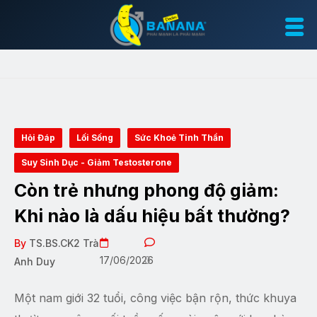
Hỏi Đáp
Lối Sống
Sức Khoẻ Tinh Thần
Suy Sinh Dục - Giảm Testosterone
Còn trẻ nhưng phong độ giảm:
Khi nào là dấu hiệu bất thường?
By
TS.BS.CK2 Trà
17/06/2026
0
Anh Duy
Một nam giới 32 tuổi, công việc bận rộn, thức khuya