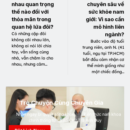
nhau quan trọng
chuyên sâu về
thế nào đối với
sức khỏe nam
thỏa mãn trong
giới: Vì sao cần
quan hệ lứa đôi?
mô hình liên
Có những cặp đôi
ngành?
không cãi nhau lớn,
Bước vào độ tuổi
không ai nói lời chia
trung niên, anh N. (41
tay, vẫn sống cùng
tuổi, ngụ tại TP.HCM)
nhà, vẫn chăm lo cho
bắt đầu cảm nhận cơ
nhau, nhưng cảm…
thể mình giống như
một chiếc đồng…
Trò Chuyện Cùng Chuyên Gia
Nhận ngay bí quyết sống khỏe, kiến thức nam khoa
chính thống từ TS.BS.CK2 Trà Anh Duy