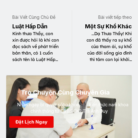
Bài Viết Cùng Chủ Đề
Bài viết tiếp theo
Luật Hấp Dẫn
Một Sự Khổ Khác
Kính thưa Thầy, con
...Dạ Thưa Thầy! Khi
xin được hỏi là khi con
con đã thấy ra sự khổ
đọc sách về phát triển
của tham ái, sự khổ
bản thân, có 1 cuốn
của đời sống gia đình
sách tên là Luật Hấp…
thì tâm con lại khởi…
Trò Chuyện Cùng Chuyên Gia
Nhận ngay bí quyết sống khỏe, kiến thức nam khoa
chính thống từ TS.BS.CK2 Trà Anh Duy
Đặt Lịch Ngay