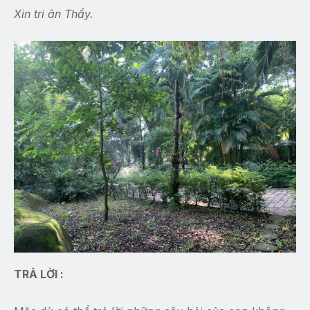
Xin tri ân Thầy.
TRẢ LỜI :