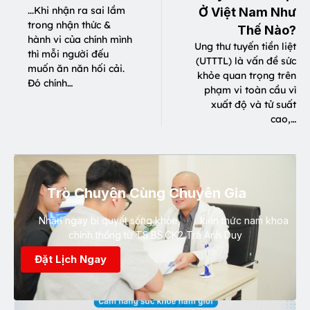
...Khi nhận ra sai lầm
Ở Việt Nam Như
trong nhận thức &
Thế Nào?
hành vi của chính mình
Ung thư tuyến tiền liệt
thì mỗi người đếu
(UTTTL) là vấn đề sức
muốn ăn năn hối cải.
khỏe quan trọng trên
Đó chính…
phạm vi toàn cầu vì
xuất độ và tử suất
cao,…
Trò Chuyện Cùng Chuyên Gia
Nhận ngay bí quyết sống khỏe, kiến thức nam khoa
chính thống từ TS.BS.CK2 Trà Anh Duy
Đặt Lịch Ngay