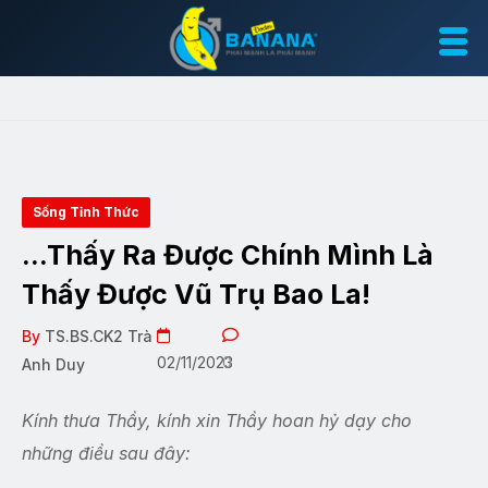
Sống Tỉnh Thức
…Thấy Ra Được Chính Mình Là
Thấy Được Vũ Trụ Bao La!
By
TS.BS.CK2 Trà
02/11/2023
0
Anh Duy
Kính thưa Thầy, kính xin Thầy hoan hỷ dạy cho
những điều sau đây: