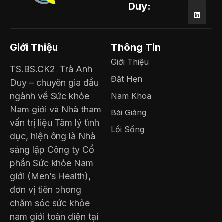
Duy:
Giới Thiệu
Thông Tin
Giới Thiệu
TS.BS.CK2. Trà Anh
Đặt Hẹn
Duy – chuyên gia đầu
ngành về Sức khỏe
Nam Khoa
Nam giới và Nhà tham
Bài Giảng
vấn trị liệu Tâm lý tình
Lối Sống
dục, hiện ông là Nhà
sáng lập Công ty Cổ
phần Sức khỏe Nam
giới (Men’s Health),
đơn vị tiên phong
chăm sóc sức khỏe
nam giới toàn diện tại