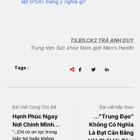
liệt (PSA) mang ý nghĩa gì?
TS.BS.CK2 TRÀ ANH DUY
Trung tâm Sức khỏe Nam giới Men’s Health
Tags :
Bài Viết Cùng Chủ Đề
Bài viết tiếp theo
Hạnh Phúc Ngay
…”Trung Đạo”
Nơi Chính Mình…
Không Có Nghĩa
"...Chỉ có an lạc trong
Là Đạt Cân Bằng
hiện tại hoặc không