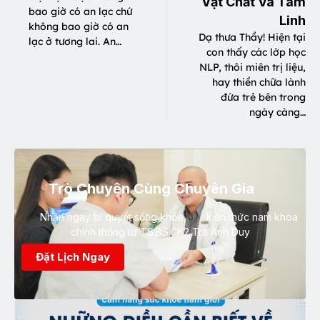
Vật Chất Và Tâm
bao giờ có an lạc chứ
Linh
không bao giờ có an
Dạ thưa Thầy! Hiện tại
lạc ở tương lai. An…
con thấy các lớp học
NLP, thôi miên trị liệu,
hay thiền chữa lành
đứa trẻ bên trong
ngày càng…
Trò Chuyện Cùng Chuyên Gia
Nhận ngay bí quyết sống khỏe, kiến thức nam khoa
chính thống từ TS.BS.CK2 Trà Anh Duy
Đặt Lịch Ngay