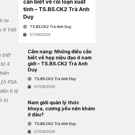
cần biết về rối loạn xuất
tinh – TS.BS.CK2 Trà Anh
Duy
i ta
TS.BS.CK2 Trà Anh Duy
u ở Việt
07/08/2026
Cẩm nang: Những điều cần
 biệt
biết về hẹp niệu đạo ở nam
giới – TS.BS.CK2 Trà Anh
 từ 4
Duy
hiên
TS.BS.CK2 Trà Anh Duy
 f/t PSA
07/08/2026
đến tỉ lệ
i từ
Nam giới quản lý thức
khuya, cương yếu nên khám
ở đâu?
TS.BS.CK2 Trà Anh Duy
07/08/2026