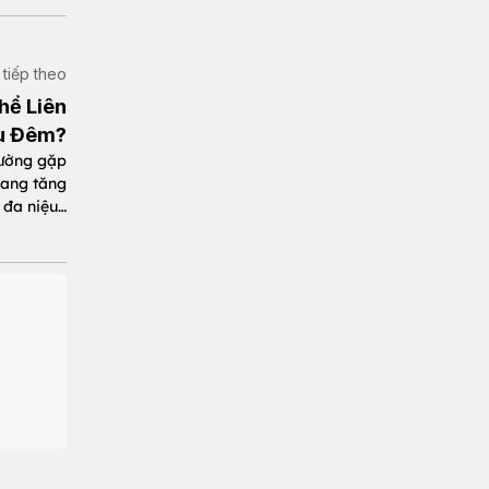
t tiếp theo
hể Liên
u Đêm?
hường gặp
quang tăng
 đa niệu…