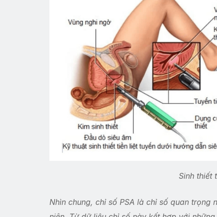
Sinh thiết 
Nhìn chung, chỉ số PSA là chỉ số quan trọng n
niên. Từ dữ liệu chỉ số này kết hợp với nhữn