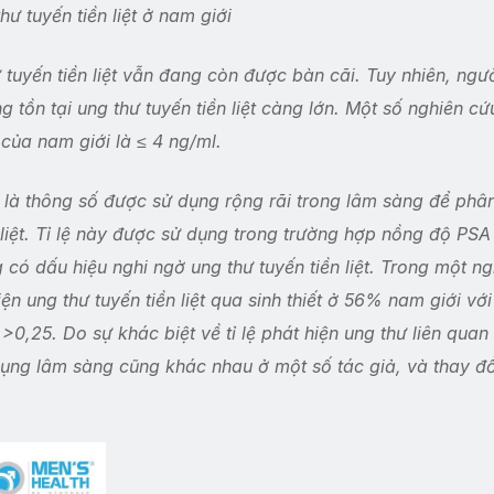
ư tuyến tiền liệt ở nam giới
uyến tiền liệt vẫn đang còn được bàn cãi. Tuy nhiên, ngườ
tồn tại ung thư tuyến tiền liệt càng lớn. Một số nghiên cứ
ủa nam giới là ≤ 4 ng/ml.
) là thông số được sử dụng rộng rãi trong lâm sàng để phân
n liệt. Tỉ lệ này được sử dụng trong trường hợp nồng độ PSA
ó dấu hiệu nghi ngờ ung thư tuyến tiền liệt. Trong một ng
ện ung thư tuyến tiền liệt qua sinh thiết ở 56% nam giới với
0,25. Do sự khác biệt về tỉ lệ phát hiện ung thư liên quan 
 dụng lâm sàng cũng khác nhau ở một số tác giả, và thay đổ