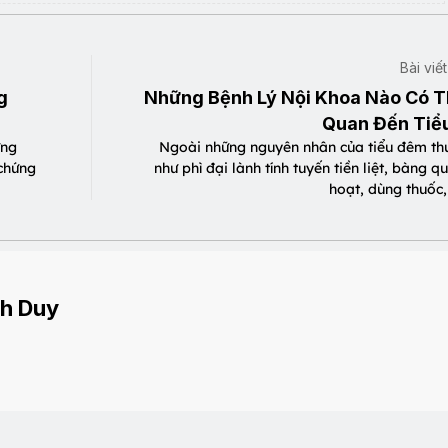
Bài viế
g
Những Bệnh Lý Nội Khoa Nào Có T
Quan Đến Tiể
ứng
Ngoài những nguyên nhân của tiểu đêm t
 chứng
như phì đại lành tính tuyến tiền liệt, bàng 
hoạt, dùng thuốc,
h Duy