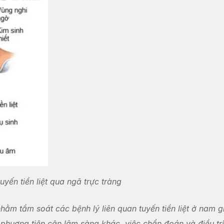
tuyến tiền liệt qua ngã trực tràng
hằm tầm soát các bệnh lý liên quan tuyến tiền liệt ở nam gi
g phuơng tiện cận lâm sàng khác, việc chẩn đoán và điều trị