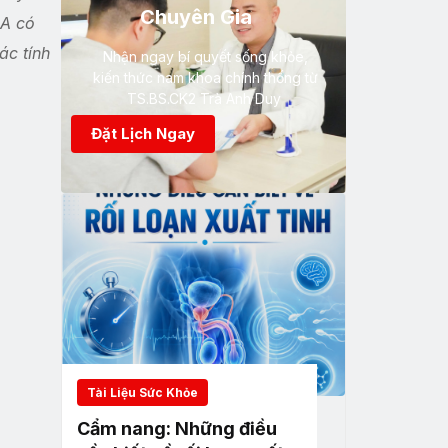
Chuyên Gia
SA có
ác tính
Nhận ngay bí quyết sống khỏe,
kiến thức nam khoa chính thống từ
TS.BS.CK2 Trà Anh Duy
Đặt Lịch Ngay
Tài Liệu Sức Khỏe
Cẩm nang: Những điều