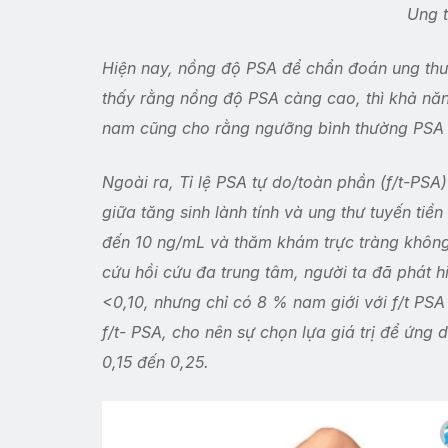
Ung th
Hiện nay, nồng độ PSA để chẩn đoán ung thư t
thấy rằng nồng độ PSA càng cao, thì khả năng 
nam cũng cho rằng ngưỡng bình thường PSA c
Ngoài ra, Tỉ lệ PSA tự do/toàn phần (f/t-PSA
giữa tăng sinh lành tính và ung thư tuyến tiề
đến 10 ng/mL và thăm khám trực tràng không c
cứu hồi cứu đa trung tâm, người ta đã phát hi
<0,10, nhưng chỉ có 8 % nam giới với f/t PSA >
f/t- PSA, cho nên sự chọn lựa giá trị để ứng
0,15 đến 0,25.