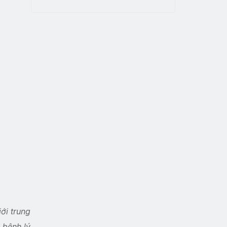
ới trung
 bệnh lý