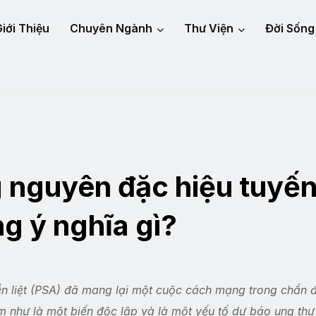
iới Thiệu
Chuyên Ngành
Thư Viện
Đời Sống
 nguyên đặc hiệu tuyế
ng ý nghĩa gì?
ền liệt (PSA) đã mang lại một cuộc cách mạng trong chẩn 
m như là một biến độc lập và là một yếu tố dự báo ung thư