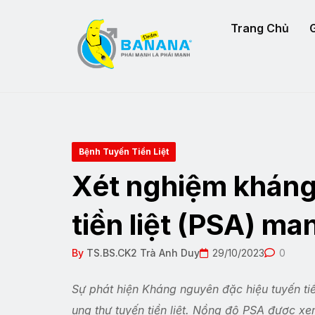
Trang Chủ
G
Bệnh Tuyến Tiền Liệt
Xét nghiệm kháng
tiền liệt (PSA) ma
By
TS.BS.CK2 Trà Anh Duy
29/10/2023
0
Sự phát hiện Kháng nguyên đặc hiệu tuyến ti
ung thư tuyến tiền liệt. Nồng độ PSA được xe