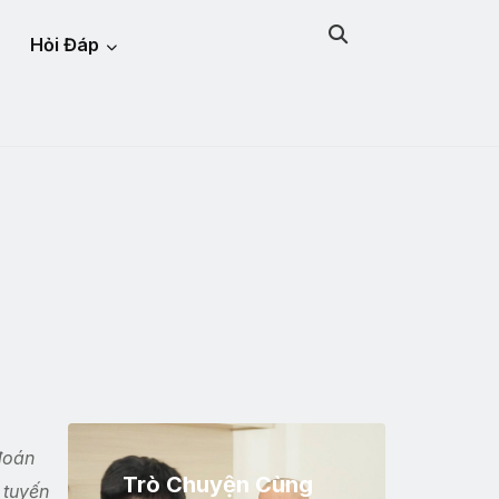
Hỏi Đáp
n
đoán
Trò Chuyện Cùng
 tuyến