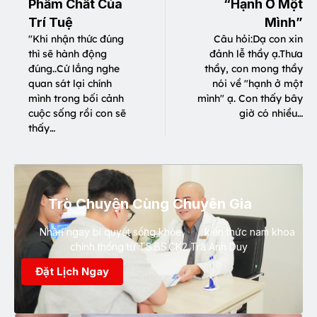
Phẩm Chất Của
“Hạnh Ở Một
Trí Tuệ
Mình”
"Khi nhận thức đúng
Câu hỏi:Dạ con xin
thì sẽ hành động
đảnh lễ thầy ạ.Thưa
đúng..Cứ lắng nghe
thầy, con mong thầy
quan sát lại chính
nói về "hạnh ở một
mình trong bối cảnh
mình" ạ. Con thấy bây
cuộc sống rồi con sẽ
giờ có nhiều…
thấy…
Trò Chuyện Cùng Chuyên Gia
Nhận ngay bí quyết sống khỏe, kiến thức nam khoa
chính thống từ TS.BS.CK2 Trà Anh Duy
Đặt Lịch Ngay