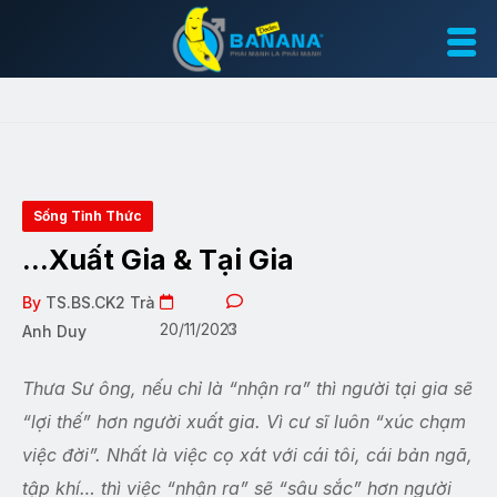
Sống Tỉnh Thức
…Xuất Gia & Tại Gia
By
TS.BS.CK2 Trà
20/11/2023
0
Anh Duy
Thưa Sư ông, nếu chỉ là “nhận ra” thì người tại gia sẽ
“lợi thế” hơn người xuất gia. Vì cư sĩ luôn “xúc chạm
việc đời”. Nhất là việc cọ xát với cái tôi, cái bản ngã,
tập khí… thì việc “nhận ra” sẽ “sâu sắc” hơn người