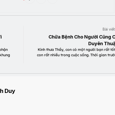
Bài viế
i
Chữa Bệnh Cho Người Cũng 
Duyên Thuậ
 phận
Kính thưa Thầy, con có một người bạn rất tốt
 khung
con rất nhiều trong cuộc sống. Thời gian trư
h Duy