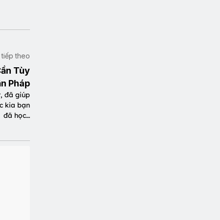
t tiếp theo
Cần Tùy
n Pháp
, đã giúp
ớc kia bạn
đã học…