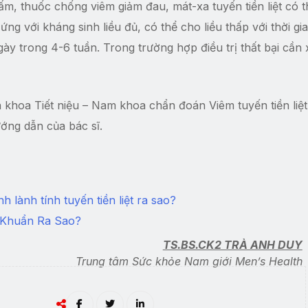
ấm, thuốc chống viêm giảm đau, mát-xa tuyến tiền liệt có 
ng với kháng sinh liều đủ, có thể cho liều thấp với thời gi
y trong 4-6 tuần. Trong trường hợp điều trị thất bại cần
n khoa Tiết niệu – Nam khoa chẩn đoán Viêm tuyến tiền liệ
ướng dẫn của bác sĩ.
h lành tính tuyến tiền liệt ra sao?
i Khuẩn Ra Sao?
TS.BS.CK2 TRÀ ANH DUY
Trung tâm Sức khỏe Nam giới Men’s Health