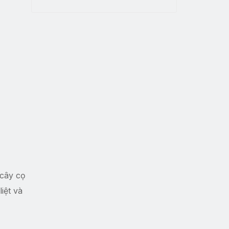
 cây cọ
iệt và