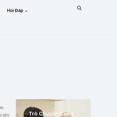
Hỏi Đáp
áo
Trò Chuyện Cùng
i lớn