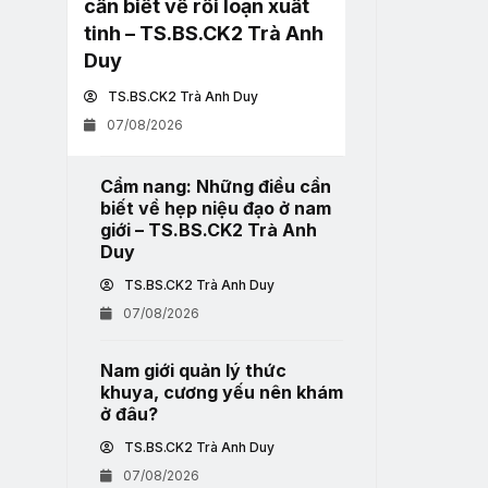
cần biết về rối loạn xuất
tinh – TS.BS.CK2 Trà Anh
Duy
TS.BS.CK2 Trà Anh Duy
07/08/2026
Cẩm nang: Những điều cần
biết về hẹp niệu đạo ở nam
giới – TS.BS.CK2 Trà Anh
Duy
TS.BS.CK2 Trà Anh Duy
07/08/2026
Nam giới quản lý thức
khuya, cương yếu nên khám
ở đâu?
TS.BS.CK2 Trà Anh Duy
07/08/2026