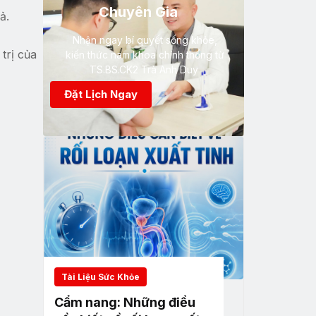
Chuyên Gia
ả.
Nhận ngay bí quyết sống khỏe,
trị của
kiến thức nam khoa chính thống từ
TS.BS.CK2 Trà Anh Duy
Đặt Lịch Ngay
Tài Liệu Sức Khỏe
Cẩm nang: Những điều