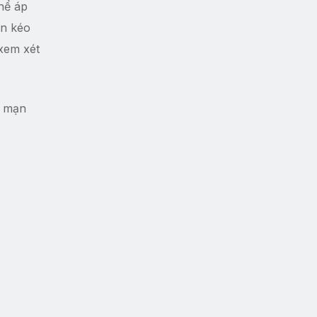
thể áp
an kéo
 xem xét
t mạn