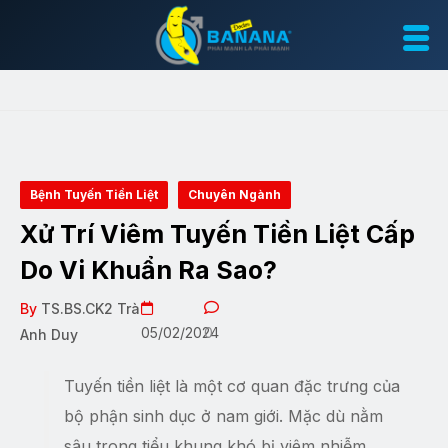
Bệnh Tuyến Tiền Liệt
Chuyên Ngành
Xử Trí Viêm Tuyến Tiền Liệt Cấp
Do Vi Khuẩn Ra Sao?
By
TS.BS.CK2 Trà
05/02/2024
0
Anh Duy
Tuyến tiền liệt là một cơ quan đặc trưng của
bộ phận sinh dục ở nam giới. Mặc dù nằm
sâu trong tiểu khung khó bị viêm nhiễm,