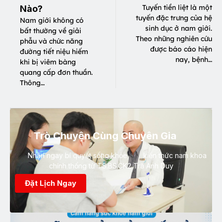
Tuyến tiền liệt là một
Nào?
tuyến đặc trưng của hệ
Nam giới không có
sinh dục ở nam giới.
bất thường về giải
Theo những nghiên cứu
phẫu và chức năng
được báo cáo hiện
đường tiết niệu hiếm
nay, bệnh…
khi bị viêm bàng
quang cấp đơn thuần.
Thông…
Trò Chuyện Cùng Chuyên Gia
Nhận ngay bí quyết sống khỏe, kiến thức nam khoa
chính thống từ TS.BS.CK2 Trà Anh Duy
Đặt Lịch Ngay