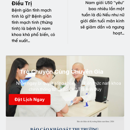
Nam giới U50 "yêu"
Điều Trị
bao nhiêu lần một
Bệnh giãn tĩnh mạch
tuần là đủ Nếu như nữ
tinh là gì? Bệnh giãn
giới đến tuổi mãn kinh
tĩnh mạch tinh (thừng
sẽ giảm dần và ngưng
tinh) là bệnh lý nam
hoạt…
khoa khá phổ biến, có
thể xuất…
Trò Chuyện Cùng Chuyên Gia
Nhận ngay bí quyết sống khỏe, kiến thức nam khoa
chính thống từ TS.BS.CK2 Trà Anh Duy
Đặt Lịch Ngay