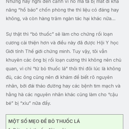
Nhưng hãy nghĩ đến cảnh vì nó mà ta bị mất đi khả
năng “hổ báo” chốn phòng the thì liệu có đáng hay
không, và còn hàng trăm ngàn tác hại khác nữa…
Sự thật thì “bỏ thuốc” sẽ làm cho chứng rối loạn
cương cải thiện hơn và điều này đã được Hội Y học
Giới tính Thế giới chứng minh. Tuy vậy, tôi vẫn
khuyên các ông bị rối loạn cương thì không nên chủ
quan, vì chỉ “từ bỏ thuốc lá” thôi thì đôi lúc là không
đủ, các ông cũng nên đi khám để biết rõ nguyên
nhân, bởi đái tháo đường hay các bệnh tim mạch và
hằng hà các nguyên nhân khác cũng làm cho “cậu
bé” bị “xìu” nữa đấy.
MỘT SỐ MẸO ĐỂ BỎ THUỐC LÁ