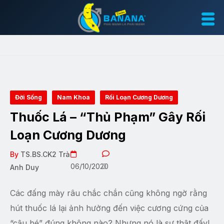
Đời Sống
Nam Khoa
Rối Loạn Cương Dương
Thuốc Lá – “Thủ Phạm” Gây Rối
Loạn Cương Dương
By
TS.BS.CK2 Trà
06/10/2020
0
Anh Duy
Các đấng mày râu chắc chắn cũng không ngờ rằng
hút thuốc lá lại ảnh hưởng đến việc cương cứng của
“cậu bé” đúng không nào? Nhưng nó là sự thật đấy!