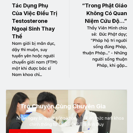
Tác Dụng Phụ
“Trong Phật Giáo
Của Việc Điều Trị
Không Có Quan
Testosterone
Niệm Cứu Độ…”
Thầy Viên Minh chia
Ngoại Sinh Thay
sẻ: Đức Phật dạy;
Thế
"Pháp hộ trì người
Nam giới bị mãn dục,
sống đúng Pháp,
dậy thì muộn, suy
thuận Pháp..." - Những
tuyến yên hoặc người
người sống thuận
chuyển giới nam (FTM)
Pháp, khi gặp…
một khi được bác sĩ
Nam khoa chỉ…
Trò Chuyện Cùng Chuyên Gia
Nhận ngay bí quyết sống khỏe, kiến thức nam khoa
chính thống từ TS.BS.CK2 Trà Anh Duy