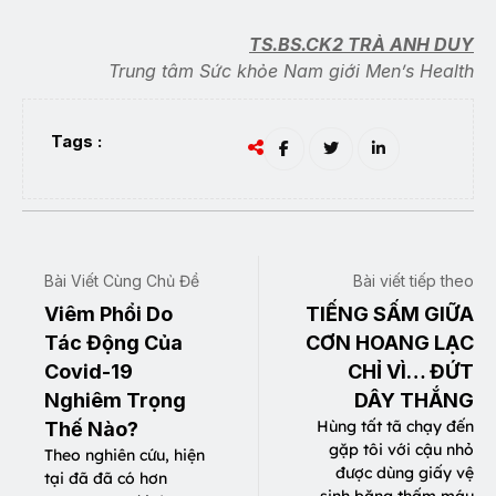
TS.BS.CK2 TRÀ ANH DUY
Trung tâm Sức khỏe Nam giới Men’s Health
Tags :
Bài Viết Cùng Chủ Đề
Bài viết tiếp theo
Viêm Phổi Do
TIẾNG SẤM GIỮA
Tác Động Của
CƠN HOANG LẠC
Covid-19
CHỈ VÌ… ĐỨT
Nghiêm Trọng
DÂY THẮNG
Hùng tất tã chạy đến
Thế Nào?
gặp tôi với cậu nhỏ
Theo nghiên cứu, hiện
được dùng giấy vệ
tại đã đã có hơn
sinh băng thấm máu