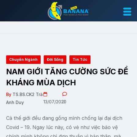
Chuyên Ngành
Đời Sống
Tin Tức
NAM GIỚI TĂNG CƯỜNG SỨC ĐỀ
KHÁNG MÙA DỊCH
By
TS.BS.CK2 Trà
13/07/2020
0
Anh Duy
Cả thế giới đều đang gồng mình chống lại đại dịch
Covid – 19. Ngay lúc này, có vẻ như việc bảo vệ
chính mình không chỉ đơn thuần vì bản thân, mà