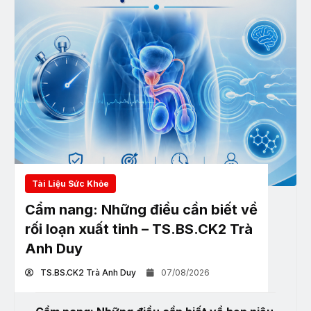
Tài Liệu Sức Khỏe
Cẩm nang: Những điều cần biết về
rối loạn xuất tinh – TS.BS.CK2 Trà
Anh Duy
TS.BS.CK2 Trà Anh Duy
07/08/2026