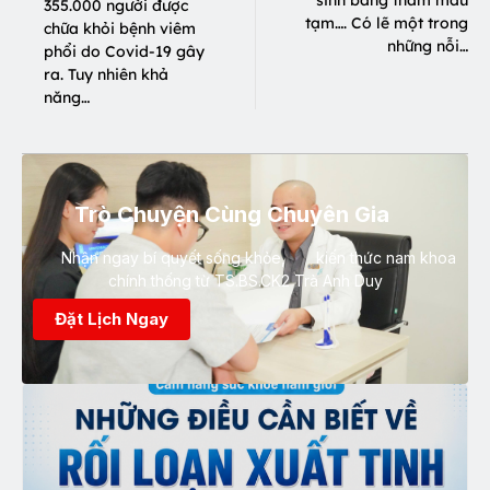
355.000 người được
tạm…. Có lẽ một trong
chữa khỏi bệnh viêm
những nỗi…
phổi do Covid-19 gây
ra. Tuy nhiên khả
năng…
Trò Chuyện Cùng Chuyên Gia
Nhận ngay bí quyết sống khỏe, kiến thức nam khoa
chính thống từ TS.BS.CK2 Trà Anh Duy
Đặt Lịch Ngay