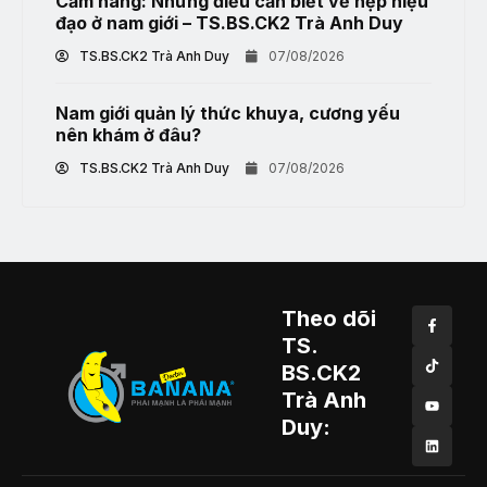
Cẩm nang: Những điều cần biết về hẹp niệu
đạo ở nam giới – TS.BS.CK2 Trà Anh Duy
TS.BS.CK2 Trà Anh Duy
07/08/2026
Nam giới quản lý thức khuya, cương yếu
nên khám ở đâu?
TS.BS.CK2 Trà Anh Duy
07/08/2026
Theo dõi
TS.
BS.CK2
Trà Anh
Duy: