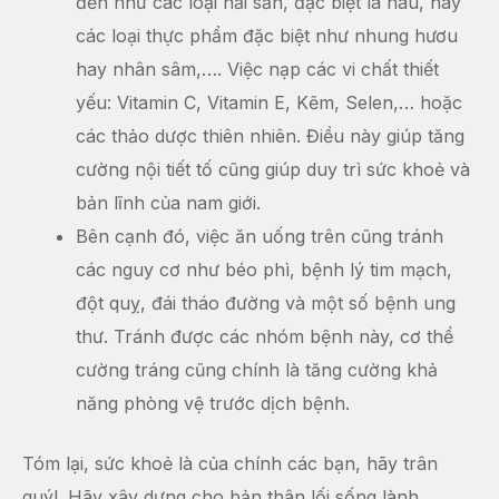
đến như các loại hải sản, đặc biệt là hàu, hay
các loại thực phẩm đặc biệt như nhung hươu
hay nhân sâm,…. Việc nạp các vi chất thiết
yếu: Vitamin C, Vitamin E, Kẽm, Selen,… hoặc
các thảo dược thiên nhiên. Điều này giúp tăng
cường nội tiết tố cũng giúp duy trì sức khoẻ và
bản lĩnh của nam giới.
Bên cạnh đó, việc ăn uống trên cũng tránh
các nguy cơ như béo phì, bệnh lý tim mạch,
đột quỵ, đái tháo đường và một số bệnh ung
thư. Tránh được các nhóm bệnh này, cơ thể
cường tráng cũng chính là tăng cường khả
năng phòng vệ trước dịch bệnh.
Tóm lại, sức khoẻ là của chính các bạn, hãy trân
quý!. Hãy xây dựng cho bản thân lối sống lành