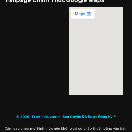
© 2026, TraAnhDuy.com | Bản Quyền Đã Được Đăng Ký ®
Cấm sao chép mọi hình thức nếu không có sự chấp thuận bằng văn bản.